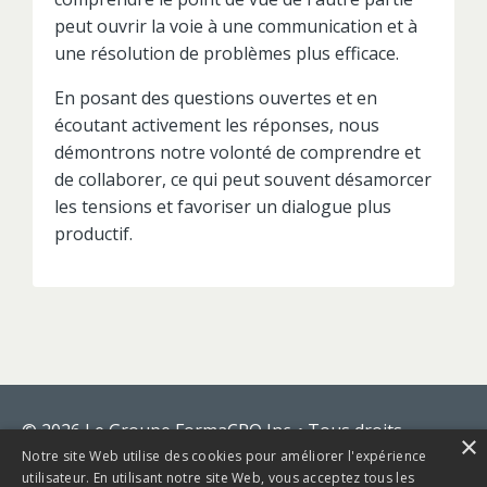
peut ouvrir la voie à une communication et à
une résolution de problèmes plus efficace.
En posant des questions ouvertes et en
écoutant activement les réponses, nous
démontrons notre volonté de comprendre et
de collaborer, ce qui peut souvent désamorcer
les tensions et favoriser un dialogue plus
productif.
© 2026 Le Groupe FormaCRO Inc. • Tous droits
×
réservés
Notre site Web utilise des cookies pour améliorer l'expérience
utilisateur. En utilisant notre site Web, vous acceptez tous les